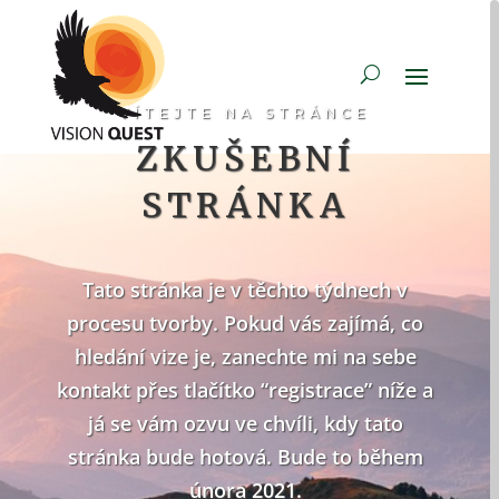
VÍTEJTE NA STRÁNCE
ZKUŠEBNÍ
STRÁNKA
Tato stránka je v těchto týdnech v
procesu tvorby. Pokud vás zajímá, co
hledání vize je, zanechte mi na sebe
kontakt přes tlačítko “registrace” níže a
já se vám ozvu ve chvíli, kdy tato
stránka bude hotová. Bude to během
února 2021.