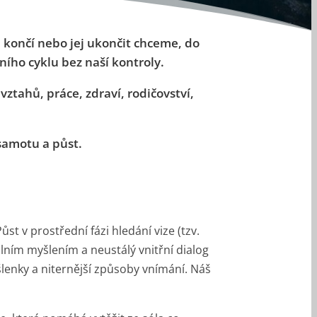
ě končí nebo jej ukončit chceme, do
ního cyklu bez naší kontroly.
ztahů, práce, zdraví, rodičovství,
 samotu a půst.
ůst v prostřední fázi hledání vize (tzv.
lním myšlením a neustálý vnitřní dialog
lenky a niternější způsoby vnímání. Náš