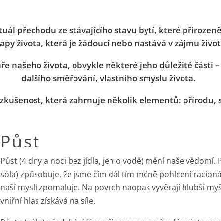
ituál přechodu ze stávajícího stavu bytí, které přirozen
apy života, která je žádoucí nebo nastává v zájmu život
e našeho života, obvykle některé jeho důležité části – v
dalšího směřování, vlastního smyslu života.
á zkušenost, která zahrnuje několik elementů: přírodu,
Půst
Půst (4 dny a noci bez jídla, jen o vodě) mění naše vědomí. P
sóla) způsobuje, že jsme čím dál tím méně pohlcení racioná
naší mysli zpomaluje. Na povrch naopak vyvěrají hlubší myš
vniřní hlas získává na síle.