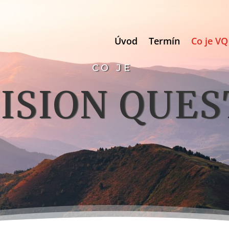
Úvod
Termín
Co je VQ
CO JE
ISION QUES