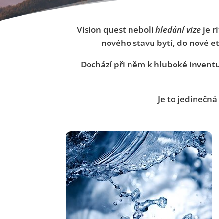
Vision quest neboli
hledání vize
je r
nového stavu bytí, do nové et
Dochází při něm k hluboké inventuř
Je to jedinečn